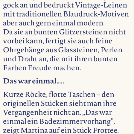
gock an und bedruckt Vintage-Leinen
mit traditionellen Blaudruck-Motiven
aber auch gern einmal modern.
Da sie an bunten Glitzersteinen nicht
vorbei kann, fertigt sie auch feine
Ohrgehänge aus Glassteinen, Perlen
und Draht an, die mit ihren bunten
Farben Freude machen.
Das war einmal…..
Kurze Röcke, flotte Taschen – den
originellen Stücken sieht man ihre
Vergangenheit nicht an. „Das war
einmal ein Badezimmervorhang“,
zeigt Martina auf ein Stück Frottee.