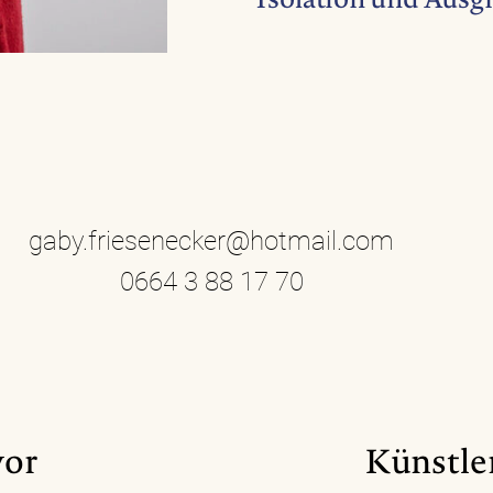
Isolation und Ausg
gaby.friesenecker@hotmail.com
0664 3 88 17 70
vor
Künstler