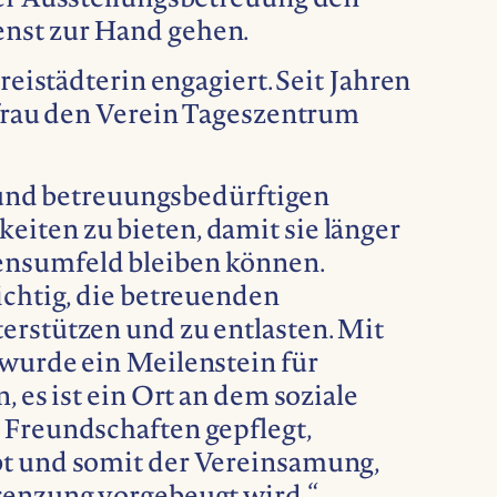
der Ausstellungsbetreuung den
nst zur Hand gehen.
Freistädterin engagiert. Seit Jahren
bfrau den Verein Tageszentrum
en und betreuungsbedürftigen
iten zu bieten, damit sie länger
nsumfeld bleiben können.
ichtig, die betreuenden
erstützen und zu entlasten. Mit
 wurde ein Meilenstein für
, es ist ein Ort an dem soziale
 Freundschaften gepflegt,
t und somit der Vereinsamung,