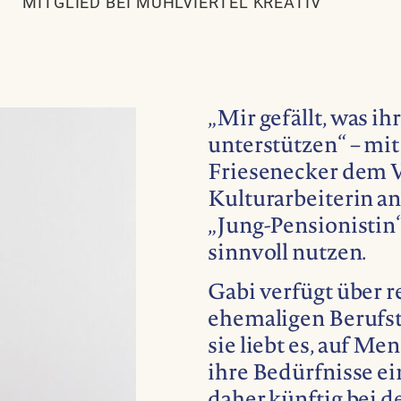
MITGLIED BEI MÜHLVIERTEL KREATIV
„Mir gefällt, was i
unterstützen“ – mit
Friesenecker dem V
Kulturarbeiterin an
„Jung-Pensionistin“
sinnvoll nutzen.
Gabi verfügt über r
ehemaligen Berufst
sie liebt es, auf M
ihre Bedürfnisse e