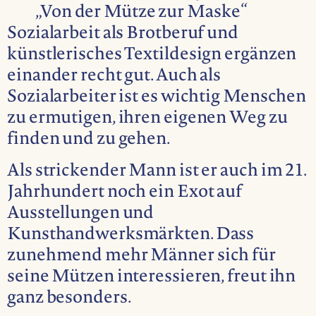
„Von der Mütze zur Maske“
Sozialarbeit als Brotberuf und
künstlerisches Textildesign ergänzen
einander recht gut. Auch als
Sozialarbeiter ist es wichtig Menschen
zu ermutigen, ihren eigenen Weg zu
finden und zu gehen.
Als strickender Mann ist er auch im 21.
Jahrhundert noch ein Exot auf
Ausstellungen und
Kunsthandwerksmärkten. Dass
zunehmend mehr Männer sich für
seine Mützen interessieren, freut ihn
ganz besonders.