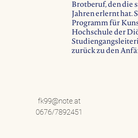
Brotberuf, den die s
Jahren erlernt hat. 
Programm für Kuns
Hochschule der Diö
Studiengangsleiteri
zurück zu den Anfä
fk99@note.at
0676/7892451