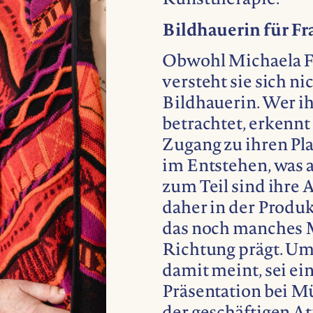
Kunsttherapie.
Bildhauerin für Fr
Obwohl Michaela Fr
versteht sie sich ni
Bildhauerin. Wer ih
betrachtet, erkennt 
Zugang zu ihren Pla
im Entstehen, was a
zum Teil sind ihre
daher in der Produk
das noch manches M
Richtung prägt. Um 
damit meint, sei ein
Präsentation bei Mü