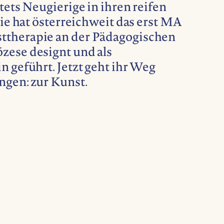
tets Neugierige in ihren reifen
Sie hat österreichweit das erst MA
ttherapie an der Pädagogischen
zese designt und als
n geführt. Jetzt geht ihr Weg
ngen: zur Kunst.