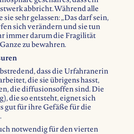
mosphäre geschah es, dass ein
stwerk abbricht. Während alle
sie sehr gelassen: „Das darf sein,
fen sich verändern und sie tun
ihr immer darum die Fragilität
 Ganze zu bewahren.
suren
elbstredend, dass die Urfahranerin
rbeitet, die sie übrigens hasst,
, die diffusionsoffen sind. Die
, die so entsteht, eignet sich
 gut für ihre Gefäße für die
.
auch notwendig für den vierten