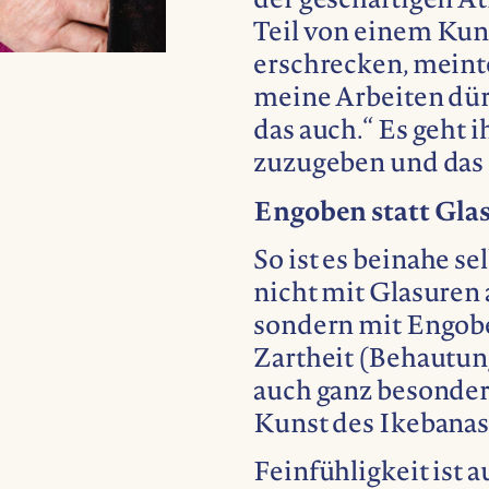
der geschäftigen At
Teil von einem Kun
erschrecken, meinte 
meine Arbeiten dür
das auch.“ Es geht 
zuzugeben und das
Engoben statt Gla
So ist es beinahe s
nicht mit Glasuren a
sondern mit Engoben
Zartheit (Behautung)
auch ganz besonders
Kunst des Ikebanas
Feinfühligkeit ist 