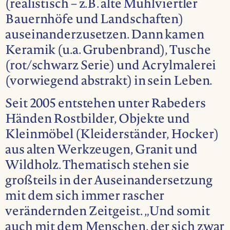
(realistisch – z.B. alte Mühlviertler
Bauernhöfe und Landschaften)
auseinanderzusetzen. Dann kamen
Keramik (u.a. Grubenbrand), Tusche
(rot/schwarz Serie) und Acrylmalerei
(vorwiegend abstrakt) in sein Leben.
Seit 2005 entstehen unter Rabeders
Händen Rostbilder, Objekte und
Kleinmöbel (Kleiderständer, Hocker)
aus alten Werkzeugen, Granit und
Wildholz. Thematisch stehen sie
großteils in der Auseinandersetzung
mit dem sich immer rascher
verändernden Zeitgeist. „Und somit
auch mit dem Menschen, der sich zwar