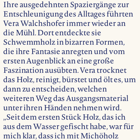
Ihre ausgedehnten Spaziergänge zur
Entschleunigung des Alltages führten
Vera Walchshofer immer wieder an
die Mühl. Dort entdeckte sie
Schwemmholz in bizarren Formen,
die ihre Fantasie anregten und vom
ersten Augenblick an eine große
Faszination ausübten. Vera trocknet
das Holz, reinigt, bürstet und ölt es, um
dann zu entscheiden, welchen
weiteren Weg das Ausgangsmaterial
unter ihren Händen nehmen wird.
„Seit dem ersten Stück Holz, das ich
aus dem Wasser gefischt habe, war für
mich klar, dass ich mit Michöholz