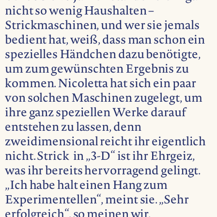
nicht so wenig Haushalten –
Strickmaschinen, und wer sie jemals
bedient hat, weiß, dass man schon ein
spezielles Händchen dazu benötigte,
um zum gewünschten Ergebnis zu
kommen. Nicoletta hat sich ein paar
von solchen Maschinen zugelegt, um
ihre ganz speziellen Werke darauf
entstehen zu lassen, denn
zweidimensional reicht ihr eigentlich
nicht. Strick in „3-D“ ist ihr Ehrgeiz,
was ihr bereits hervorragend gelingt.
„Ich habe halt einen Hang zum
Experimentellen“, meint sie. „Sehr
erfolgreich“, so meinen wir.