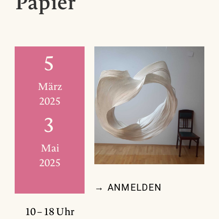
Papier
5
März
2025
3
Mai
2025
→ ANMELDEN
10 – 18 Uhr