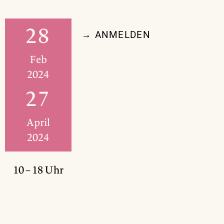
28
→ ANMELDEN
Feb
2024
27
April
2024
10 – 18 Uhr