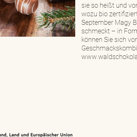
sie so heißt und v
wozu bio zertifizier
September Magy Be
schmeckt – in Form
können Sie sich von
Geschmackskombina
www.waldschokola