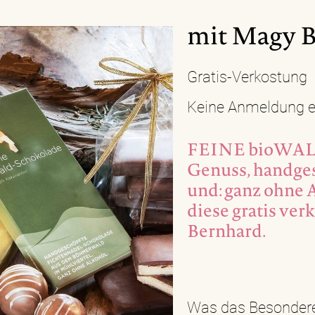
mit Magy 
Gratis-Verkostung
Keine Anmeldung er
FEINE bioWAL
Genuss, handges
und: ganz ohne 
diese gratis ver
Bernhard.
Was das Besondere