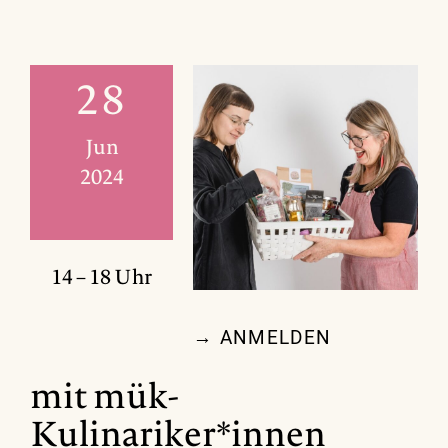
28
Jun
2024
14 – 18 Uhr
→ ANMELDEN
mit mük-
Kulinariker*innen