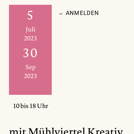
5
→ ANMELDEN
Juli
2023
30
Sep
2023
10 bis 18 Uhr
mit Mühlviertel Kreativ