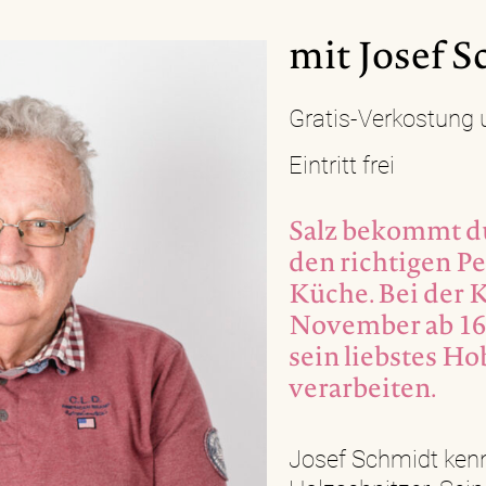
mit Josef 
Gratis-Verkostung 
Eintritt frei
Salz bekommt du
den richtigen Pe
Küche. Bei der K
November ab 16 
sein liebstes H
verarbeiten.
Josef Schmidt kenn