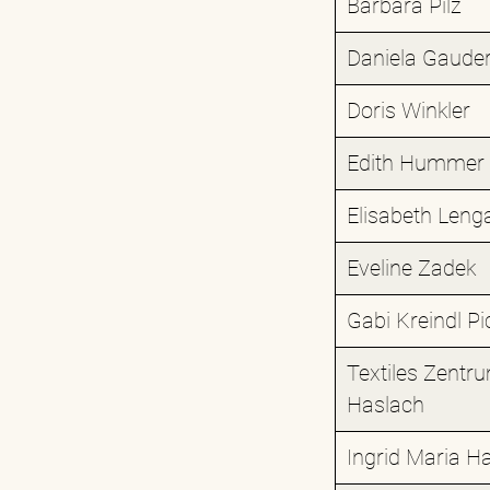
Barbara Pilz
Daniela Gaude
Doris Winkler
Edith Hummer
Elisabeth Leng
Eveline Zadek
Gabi Kreindl Pi
Textiles Zentr
Haslach
Ingrid Maria Ha