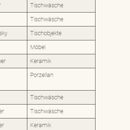
r
Tischwäsche
Tischwäsche
sky
Tischobjekte
Möbel
er
Keramik
Porzellan
Tischwäsche
er
Tischwäsche
er
Keramik