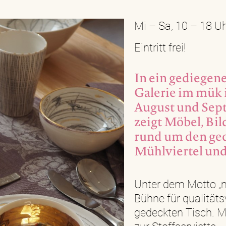
Mi – Sa, 10 – 18 U
Eintritt frei!
In ein gediegen
Galerie im mük
August und Sep
zeigt Möbel, Bil
rund um den ged
Mühlviertel und
Unter dem Motto „mü
Bühne für qualität
gedeckten Tisch. Mö