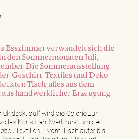
hr
es Esszimmer verwandelt sich die
 in den Sommermonaten Juli,
tember. Die Sommerausstellung
der, Geschirr, Textiles und Deko
eckten Tisch; alles aus dem
 aus handwerklicher Erzeugung.
k deckt auf“ wird die Galerie zur
svolles Kunsthandwerk rund um den
bel, Textilien – vom Tischläufer bis