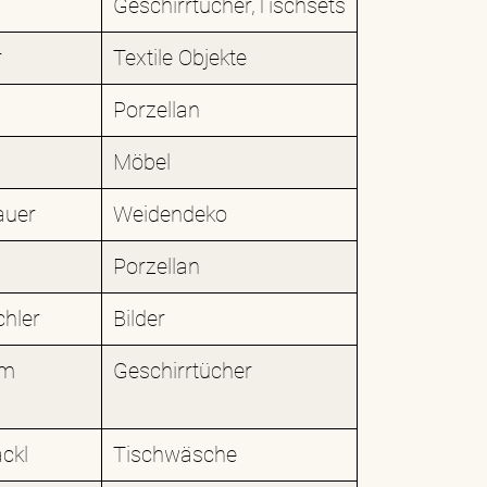
Geschirrtücher,Tischsets
r
Textile Objekte
Porzellan
Möbel
auer
Weidendeko
Porzellan
chler
Bilder
um
Geschirrtücher
ckl
Tischwäsche