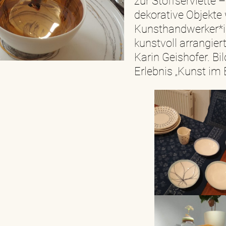
zur Stoffserviette 
dekorative Objekte
Kunsthandwerker*in
kunstvoll arrangier
Karin Geishofer. B
Erlebnis „Kunst im