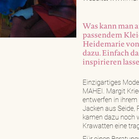
Was kann man au
passendem Klei
Heidemarie von
dazu. Einfach d
inspirieren lass
Einzigartiges Mode
MAHEI. Margit Kri
entwerfen in ihrem 
Jacken aus Seide, 
kamen dazu noch w
Krawatten eine trag
Für einen Beratung