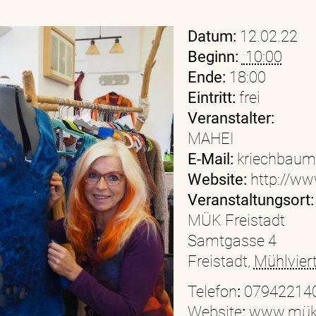
Datum:
12.02.22
Beginn:
10:00
Ende:
18:00
Eintritt:
frei
Veranstalter:
MAHEI
E-Mail:
kriechbaum
Website:
http://ww
Veranstaltungsort:
MÜK Freistadt
Samtgasse 4
Freistadt
,
Mühlviert
Telefon
:
07942214
Website
:
www.mük