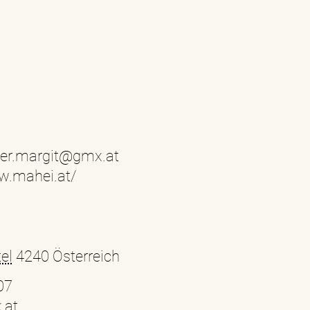
er.margit@gmx.at
w.mahei.at/
el
4240
Österreich
07
.at