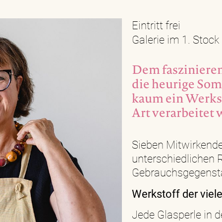
Eintritt frei
Galerie im 1. Stock
Dem fasziniere
die heurige So
kaum ein Werkst
Art verarbeitet 
Sieben Mitwirkend
unterschiedlichen
Gebrauchsgegenstä
Werkstoff der viel
Jede Glasperle in 