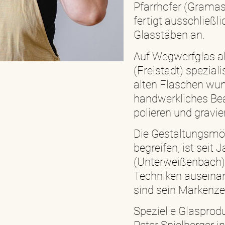
Pfarrhofer (Gramast
fertigt ausschließl
Glasstäben an.
Auf Wegwerfglas al
(Freistadt) spezial
alten Flaschen wun
handwerkliches Bea
polieren und gravie
Die Gestaltungsmö
begreifen, ist seit
(Unterweißenbach),
Techniken auseinan
sind sein Markenze
Spezielle Glasprod