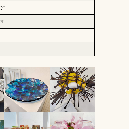
er
er