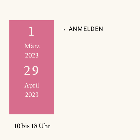
1
→ ANMELDEN
März
2023
29
April
2023
10 bis 18 Uhr