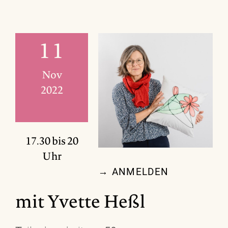
11
Nov
2022
17.30 bis 20
Uhr
→ ANMELDEN
mit Yvette Heßl