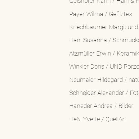
Geishofer Karin / Hani & F
Payer Wilma / Gefilztes
Kriechbaumer Margit und
Hanl Susanna / Schmuck
Atzmüller Erwin / Keramik
Winkler Doris / UND Porze
Neumaier Hildegard / natü
Schneider Alexander / Fot
Haneder Andrea / Bilder
Heßl Yvette / QuellArt