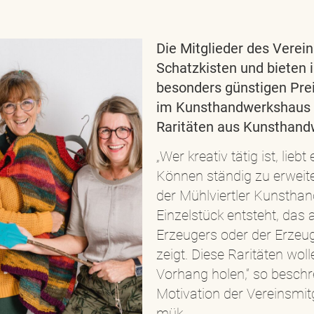
Die Mitglieder des Verein
Schatzkisten und bieten
besonders günstigen Pre
im Kunsthandwerkshaus 
Raritäten aus Kunsthandw
„Wer kreativ tätig ist, li
Können ständig zu erweit
der Mühlviertler Kunstha
Einzelstück entsteht, das
Erzeugers oder der Erzeug
zeigt. Diese Raritäten wo
Vorhang holen,“ so beschre
Motivation der Vereinsmit
mük.