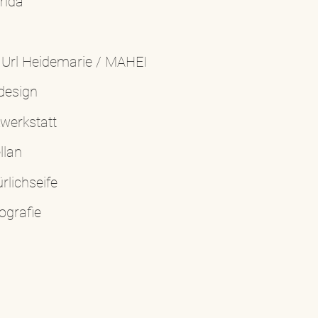
rida
 Url Heidemarie / MAHEI
design
werkstatt
llan
rlichseife
ografie