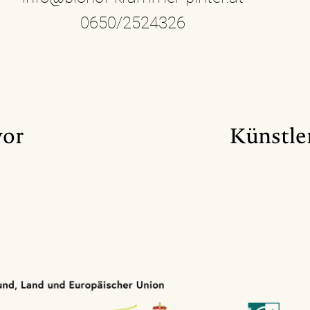
0650/2524326
vor
Künstler