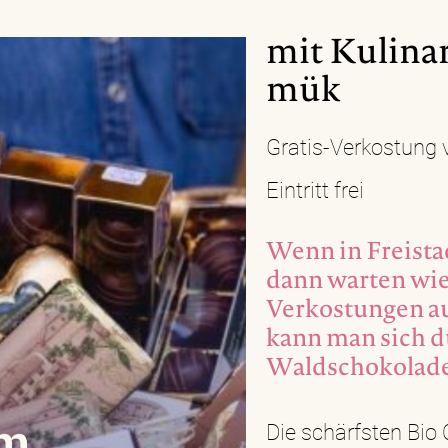
mit Kulina
mük
Gratis-Verkostung 
Eintritt frei
Wenn in Freistad
dann warten wie
Verkostungen a
kann man sich 
Waldschokolad
Die schärfsten Bio C