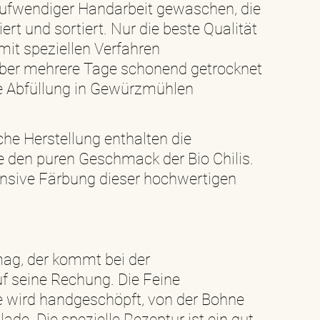
 aufwendiger Handarbeit gewaschen, die
biert und sortiert. Nur die beste Qualität
mit speziellen Verfahren
 über mehrere Tage schonend getrocknet
e Abfüllung in Gewürzmühlen
che Herstellung enthalten die
den puren Geschmack der Bio Chilis.
ensive Färbung dieser hochwertigen
mag, der kommt bei der
 seine Rechung. Die Feine
 wird handgeschöpft, von der Bohne
lade. Die spezielle Rezeptur ist ein gut