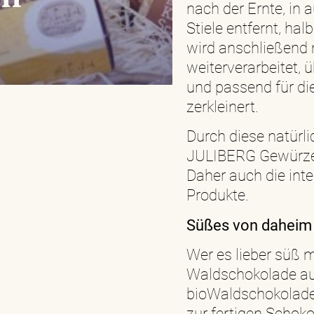
nach der Ernte, in
Stiele entfernt, hal
wird anschließend 
weiterverarbeitet,
und passend für di
zerkleinert.
Durch diese natürli
JULIBERG Gewürze 
Daher auch die int
Produkte.
Süßes von daheim
Wer es lieber süß 
Waldschokolade auf
bioWaldschokolade
zur fertigen Schoko