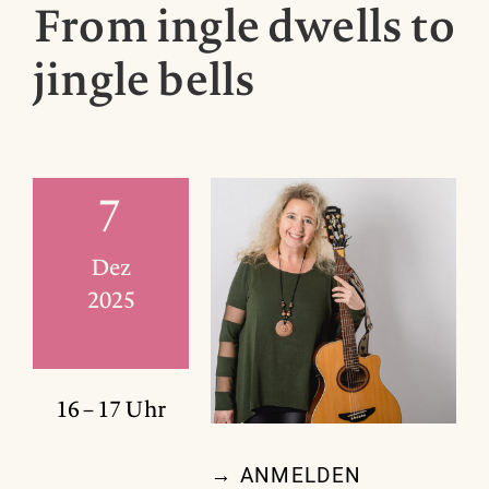
From ingle dwells to
jingle bells
7
Dez
2025
16 – 17 Uhr
→ ANMELDEN