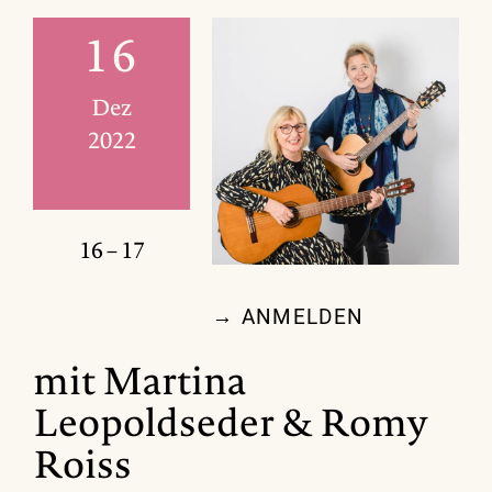
16
Dez
2022
16 – 17
→ ANMELDEN
mit Martina
Leopoldseder & Romy
Roiss